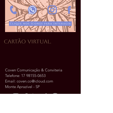
cartão virtual.
Coven Comunicação & Conviteria
Telefone:
17 98155-0653
Email:
coven.co@icloud.com
Monte Aprazível - SP
Fale conosco