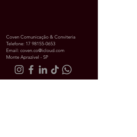
Coven Comunicação & Conviteria
Telefone:
17 98155-0653
Email:
coven.co@icloud.com
Monte Aprazível - SP
Fale conosco
Seu nome
Seu email
Sua mensagem